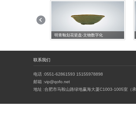
彩陶罐3D展示
明青釉划花瓷盘-文物数字化
联系我们
电话 :0551-62861593 15155978898
邮箱 :vip@qofo.net
地址 :合肥市马鞍山路绿地赢海大厦C1003-1005室