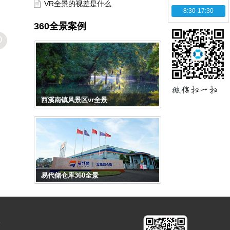
VR全景的视差是什么
8:30-17:30
360全景案例
西溪南镇风景区vr全景
易代储仓库360全景