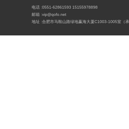
电话 :0551-62861593 15155978898
邮箱 :vip@qofo.net
地址 :合肥市马鞍山路绿地赢海大厦C1003-1005室